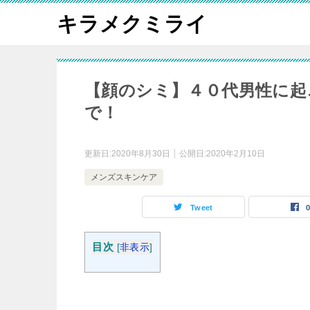
キラメクミライ
【顔のシミ】４０代男性に起
で！
更新日:
2020年8月30日
公開日:
2020年2月10日
メンズスキンケア
Tweet
目次
[
非表示
]