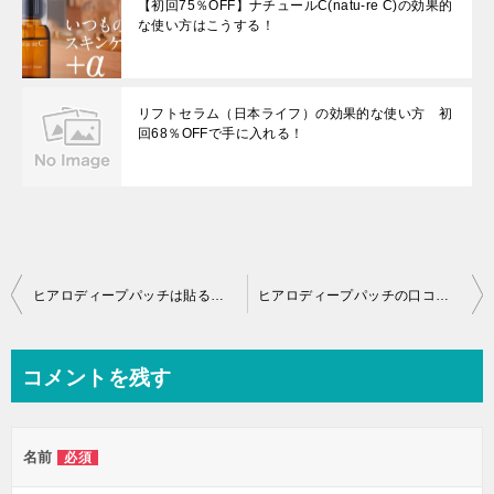
【初回75％OFF】ナチュールC(natu-re C)の効果的
な使い方はこうする！
リフトセラム（日本ライフ）の効果的な使い方 初
回68％OFFで手に入れる！
投
ヒアロディープパッチは貼るとき痛い？実際の感想はどう？
ヒアロディープパッチの口コミ、ほうれい線に貼ったらどうなる？
稿
ナ
コメントを残す
ビ
ゲ
名前
必須
ー