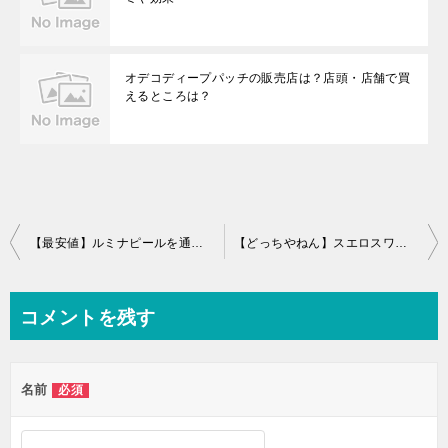
オデコディープパッチの販売店は？店頭・店舗で買
えるところは？
投
【最安値】ルミナピールを通販で購入。損しない方法はこれ！
【どっちやねん】スエロスワイルドスキンローションは効果なし？あり？
稿
ナ
コメントを残す
ビ
ゲ
名前
必須
ー
シ